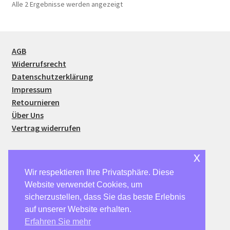
Nach
Alle 2 Ergebnisse werden angezeigt
Preis
sortiert:
aufsteigend
AGB
Widerrufsrecht
Datenschutzerklärung
Impressum
Retournieren
Über Uns
Vertrag widerrufen
x
Wir respektieren Ihre Privatsphäre. Diese
Website verwendet Cookies, um
© SparSmart24 2026
sicherzustellen, dass Sie das beste Erlebnis
Datenschutzerklärung
Erstellt mit WooCommerce
.
auf unserer Website erhalten.
Erfahren Sie mehr