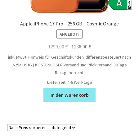
Apple iPhone 17 Pro – 256 GB – Cosmic Orange
ANGEBOT!
Ursprünglicher
Aktueller
1299,00
€
1136,00
€
Preis
Preis
inkl. MwSt. (Hinweis für Geschäftskunden: differenzbesteuert nach
war:
ist:
§25a UStG.)
KOSTENLOSER Versand und Rückversand. 30Tage
1299,00 €
1136,00 €.
Rückgaberecht.
Lieferzeit:
4-6 Werktage
In den Warenkorb