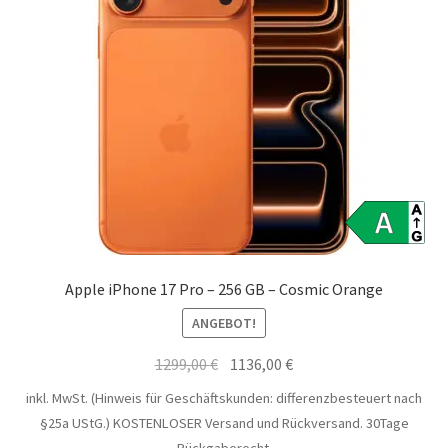
Apple iPhone 17 Pro – 256 GB – Cosmic Orange
ANGEBOT!
Ursprünglicher
Aktueller
1299,00
€
1136,00
€
Preis
Preis
inkl. MwSt. (Hinweis für Geschäftskunden: differenzbesteuert nach
war:
ist:
§25a UStG.)
KOSTENLOSER Versand und Rückversand. 30Tage
1299,00 €
1136,00 €.
Rückgaberecht.