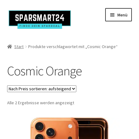
Zur
Zum
Menü
Navigation
Inhalt
springen
springen
Produkte
Start
Produkte verschlagwortet mit „Cosmic Orange“
Kasse
Cosmic Orange
Mein Konto
Nach
Alle 2 Ergebnisse werden angezeigt
Preis
sortiert:
aufsteigend