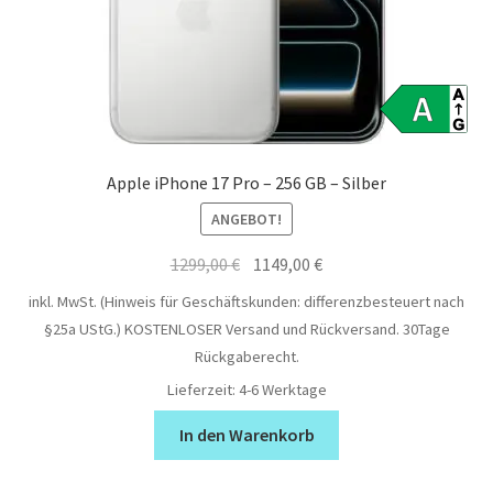
Apple iPhone 17 Pro – 256 GB – Silber
ANGEBOT!
Ursprünglicher
Aktueller
1299,00
€
1149,00
€
Preis
Preis
inkl. MwSt. (Hinweis für Geschäftskunden: differenzbesteuert nach
war:
ist:
§25a UStG.)
KOSTENLOSER Versand und Rückversand. 30Tage
1299,00 €
1149,00 €.
Rückgaberecht.
Lieferzeit:
4-6 Werktage
In den Warenkorb