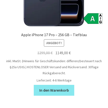
Apple iPhone 17 Pro – 256 GB – Tiefblau
ANGEBOT!
Ursprünglicher
Aktueller
1299,00
€
1149,00
€
Preis
Preis
inkl. MwSt. (Hinweis für Geschäftskunden: differenzbesteuert nach
war:
ist:
§25a UStG.)
KOSTENLOSER Versand und Rückversand. 30Tage
1299,00 €
1149,00 €.
Rückgaberecht.
Lieferzeit:
4-6 Werktage
In den Warenkorb