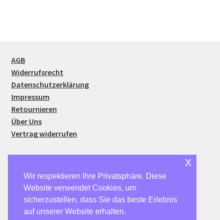
AGB
Widerrufsrecht
Datenschutzerklärung
Impressum
Retournieren
Über Uns
Vertrag widerrufen
x
Wir respektieren Ihre Privatsphäre. Diese
Website verwendet Cookies, um
© SparSmart24 2026
sicherzustellen, dass Sie das beste Erlebnis
Datenschutzerklärung
Erstellt mit WooCommerce
.
auf unserer Website erhalten.