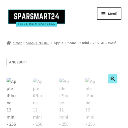
Zur
Zum
Menü
Navigation
Inhalt
springen
springen
Produkte
Start
SMARTPHONE
Apple iPhone 12 mini – 256 GB – Weiß
Kasse
ANGEBOT!
Mein Konto