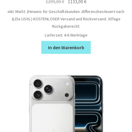
Ursprünglicher
Aktueller
1299,00
€
1133,00
€
Preis
Preis
inkl. MwSt. (Hinweis für Geschäftskunden: differenzbesteuert nach
war:
ist:
§25a UStG.)
KOSTENLOSER Versand und Rückversand. 30Tage
1299,00 €
1133,00 €.
Rückgaberecht.
Lieferzeit:
4-6 Werktage
In den Warenkorb