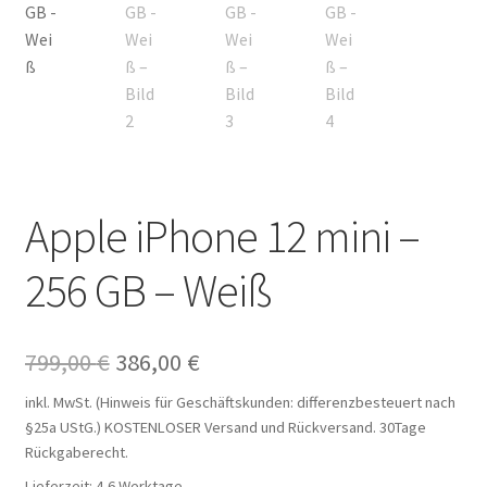
Apple iPhone 12 mini –
256 GB – Weiß
Ursprünglicher
Aktueller
799,00
€
386,00
€
Preis
Preis
inkl. MwSt. (Hinweis für Geschäftskunden: differenzbesteuert nach
§25a UStG.)
KOSTENLOSER Versand und Rückversand. 30Tage
war:
ist:
Rückgaberecht.
799,00 €
386,00 €.
Lieferzeit:
4-6 Werktage