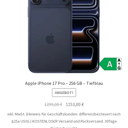
Apple iPhone 17 Pro – 256 GB – Tiefblau
ANGEBOT!
Ursprünglicher
Aktueller
1299,00
€
1153,00
€
Preis
Preis
inkl. MwSt. (Hinweis für Geschäftskunden: differenzbesteuert nach
war:
ist:
§25a UStG.)
KOSTENLOSER Versand und Rückversand. 30Tage
1299,00 €
1153,00 €.