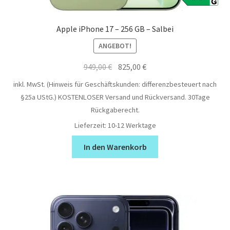
Apple iPhone 17 – 256 GB – Salbei
ANGEBOT!
Ursprünglicher
Aktueller
949,00
€
825,00
€
Preis
Preis
inkl. MwSt. (Hinweis für Geschäftskunden: differenzbesteuert nach
war:
ist:
§25a UStG.)
KOSTENLOSER Versand und Rückversand. 30Tage
949,00 €
825,00 €.
Rückgaberecht.
Lieferzeit:
10-12 Werktage
In den Warenkorb