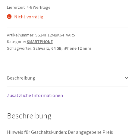
699,00 €
341,00 €.
Lieferzeit:
4-6 Werktage
Nicht vorrätig
Artikelnummer:
SS24IP12MBK64_VAR5
Kategorie:
SMARTPHONE
Schlagwörter:
Schwarz
,
64 GB
,
iPhone 12 mini
Beschreibung
Zusätzliche Informationen
Beschreibung
Hinweis für Geschäftskunden: Der angegebene Preis