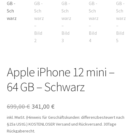
Apple iPhone 12 mini –
64 GB – Schwarz
Ursprünglicher
Aktueller
699,00
€
341,00
€
Preis
Preis
inkl. MwSt. (Hinweis für Geschäftskunden: differenzbesteuert nach
§25a UStG.)
KOSTENLOSER Versand und Rückversand. 30Tage
war:
ist:
Rückgaberecht.