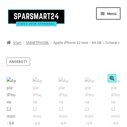
Zur
Zum
Menü
Navigation
Inhalt
springen
springen
Produkte
Start
SMARTPHONE
Apple iPhone 12 mini – 64 GB – Schwarz
Kasse
ANGEBOT!
Mein Konto