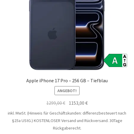
Apple iPhone 17 Pro – 256 GB – Tiefblau
ANGEBOT!
Ursprünglicher
Aktueller
1299,00
€
1153,00
€
Preis
Preis
inkl. MwSt. (Hinweis für Geschäftskunden: differenzbesteuert nach
war:
ist:
§25a UStG.)
KOSTENLOSER Versand und Rückversand. 30Tage
1299,00 €
1153,00 €.
Rückgaberecht.