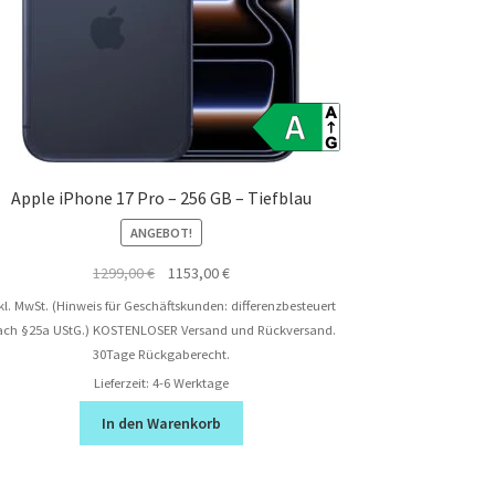
Apple iPhone 17 Pro – 256 GB – Tiefblau
ANGEBOT!
Ursprünglicher
Aktueller
1299,00
€
1153,00
€
Preis
Preis
kl. MwSt. (Hinweis für Geschäftskunden: differenzbesteuert
war:
ist:
ach §25a UStG.)
KOSTENLOSER Versand und Rückversand.
1299,00 €
1153,00 €.
30Tage Rückgaberecht.
Lieferzeit:
4-6 Werktage
In den Warenkorb