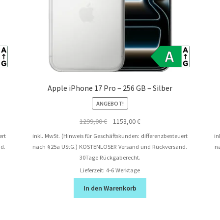
Apple iPhone 17 Pro – 256 GB – Silber
ANGEBOT!
Ursprünglicher
Aktueller
1299,00
€
1153,00
€
Preis
Preis
ert
inkl. MwSt. (Hinweis für Geschäftskunden: differenzbesteuert
in
war:
ist:
d.
nach §25a UStG.)
KOSTENLOSER Versand und Rückversand.
n
1299,00 €
1153,00 €.
30Tage Rückgaberecht.
Lieferzeit:
4-6 Werktage
In den Warenkorb