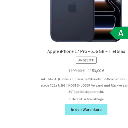
Apple iPhone 17 Pro – 256 GB – Tiefblau
ANGEBOT!
Ursprünglicher
Aktueller
1299,00
€
1153,00
€
Preis
Preis
inkl. MwSt. (Hinweis für Geschäftskunden: differenzbesteu
war:
ist:
nach §25a UStG.)
KOSTENLOSER Versand und Rückversan
1299,00 €
1153,00 €.
30Tage Rückgaberecht.
Lieferzeit:
4-6 Werktage
In den Warenkorb