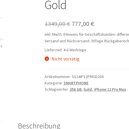
Gold
Ursprünglicher
Aktueller
1349,00
€
777,00
€
Preis
Preis
inkl. MwSt. (Hinweis für Geschäftskunden: differ
Versand und Rückversand. 30Tage Rückgaberech
war:
ist:
Lieferzeit:
4-6 Werktage
1349,00 €
777,00 €.
Nicht vorrätig
Artikelnummer:
SS24IP12PMGD256
Kategorie:
SMARTPHONE
Schlagwörter:
256 GB
,
Gold
,
iPhone 12 Pro Max
Beschreibung