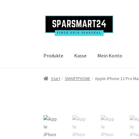
Zur
Zum
Navigation
Inhalt
springen
springen
Produkte
Kasse
Mein Konto
Start
SMARTPHONE
Apple iPhone 12 Pro Max