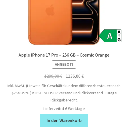
Apple iPhone 17 Pro – 256 GB – Cosmic Orange
ANGEBOT!
Ursprünglicher
Aktueller
1299,00
€
1136,00
€
Preis
Preis
inkl. MwSt. (Hinweis für Geschäftskunden: differenzbesteuert nach
war:
ist:
§25a UStG.)
KOSTENLOSER Versand und Rückversand. 30Tage
1299,00 €
1136,00 €.
Rückgaberecht.
Lieferzeit:
4-6 Werktage
In den Warenkorb