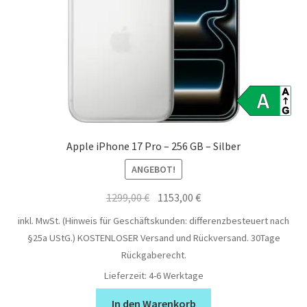
Apple iPhone 17 Pro – 256 GB – Silber
ANGEBOT!
Ursprünglicher
Aktueller
1299,00
€
1153,00
€
Preis
Preis
inkl. MwSt. (Hinweis für Geschäftskunden: differenzbesteuert nach
war:
ist:
§25a UStG.)
KOSTENLOSER Versand und Rückversand. 30Tage
1299,00 €
1153,00 €.
Rückgaberecht.
Lieferzeit:
4-6 Werktage
In den Warenkorb