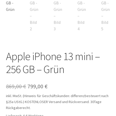
Apple iPhone 13 mini –
256 GB – Grün
Ursprünglicher
Aktueller
869,00
€
799,00
€
Preis
Preis
inkl. MwSt. (Hinweis für Geschäftskunden: differenzbesteuert nach
§25a UStG.)
KOSTENLOSER Versand und Rückversand. 30Tage
war:
ist:
Rückgaberecht.
869,00 €
799,00 €.
Lieferzeit:
4-6 Werktage