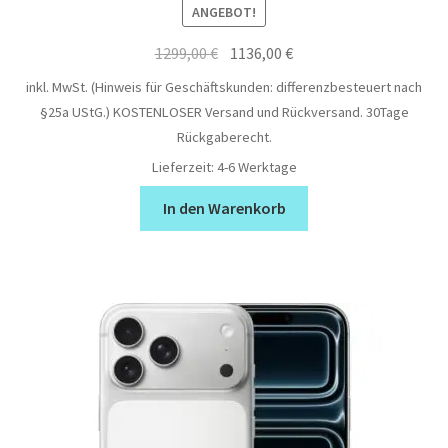
ANGEBOT!
Ursprünglicher
Aktueller
1299,00
€
1136,00
€
Preis
Preis
inkl. MwSt. (Hinweis für Geschäftskunden: differenzbesteuert nach
war:
ist:
§25a UStG.)
KOSTENLOSER Versand und Rückversand. 30Tage
1299,00 €
1136,00 €.
Rückgaberecht.
Lieferzeit:
4-6 Werktage
In den Warenkorb