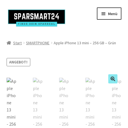
Zur
Zum
Menü
Navigation
Inhalt
springen
springen
Produkte
Start
SMARTPHONE
Apple iPhone 13 mini – 256 GB – Grün
Kasse
ANGEBOT!
Mein Konto