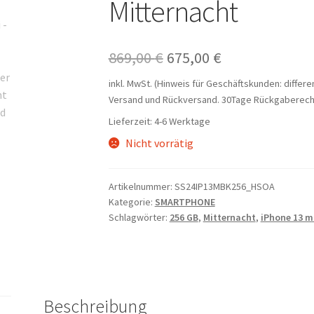
Mitternacht
Ursprünglicher
Aktueller
869,00
€
675,00
€
Preis
Preis
inkl. MwSt. (Hinweis für Geschäftskunden: differ
Versand und Rückversand. 30Tage Rückgaberech
war:
ist:
Lieferzeit:
4-6 Werktage
869,00 €
675,00 €.
Nicht vorrätig
Artikelnummer:
SS24IP13MBK256_HSOA
Kategorie:
SMARTPHONE
Schlagwörter:
256 GB
,
Mitternacht
,
iPhone 13 m
Beschreibung