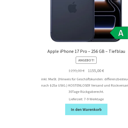
Apple iPhone 17 Pro – 256 GB – Tiefblau
ANGEBOT!
Ursprünglicher
Aktueller
1299,00
€
1155,00
€
Preis
Preis
inkl. MwSt. (Hinweis für Geschäftskunden: differenzbesteu
war:
ist:
nach §25a UStG.)
KOSTENLOSER Versand und Rückversan
1299,00 €
1155,00 €.
30Tage Rückgaberecht.
Lieferzeit:
7-9 Werktage
In den Warenkorb