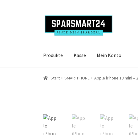
Zur
Zum
Navigation
Inhalt
springen
springen
Produkte
Kasse
Mein Konto
Start
SMARTPHONE
Apple iPhone 13 mini – 