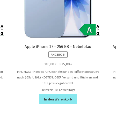
Apple iPhone 17 – 256 GB – Nebelblau
A
ANGEBOT!
Ursprünglicher
Aktueller
949,00
€
825,00
€
Preis
Preis
ert
inkl. MwSt. (Hinweis für Geschäftskunden: differenzbesteuert
in
war:
ist:
d.
nach §25a UStG.)
KOSTENLOSER Versand und Rückversand.
n
949,00 €
825,00 €.
30Tage Rückgaberecht.
Lieferzeit:
10-12 Werktage
In den Warenkorb