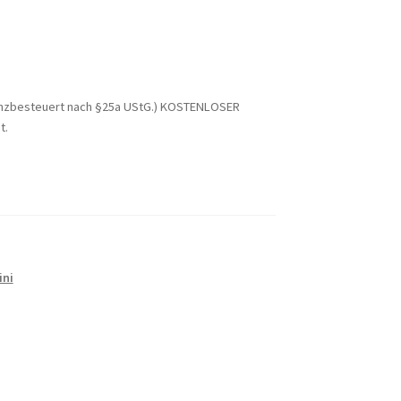
enzbesteuert nach §25a UStG.)
KOSTENLOSER
t.
ini