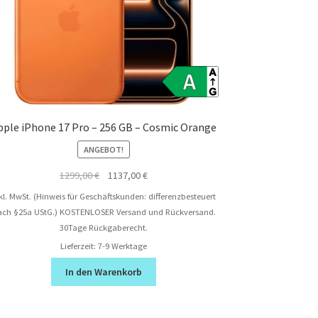
pple iPhone 17 Pro – 256 GB – Cosmic Orange
ANGEBOT!
Ursprünglicher
Aktueller
1299,00
€
1137,00
€
Preis
Preis
kl. MwSt. (Hinweis für Geschäftskunden: differenzbesteuert
war:
ist:
ach §25a UStG.)
KOSTENLOSER Versand und Rückversand.
1299,00 €
1137,00 €.
30Tage Rückgaberecht.
Lieferzeit:
7-9 Werktage
In den Warenkorb