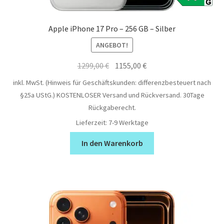
Apple iPhone 17 Pro – 256 GB – Silber
ANGEBOT!
Ursprünglicher
Aktueller
1299,00
€
1155,00
€
Preis
Preis
inkl. MwSt. (Hinweis für Geschäftskunden: differenzbesteuert nach
war:
ist:
§25a UStG.)
KOSTENLOSER Versand und Rückversand. 30Tage
1299,00 €
1155,00 €.
Rückgaberecht.
Lieferzeit:
7-9 Werktage
In den Warenkorb