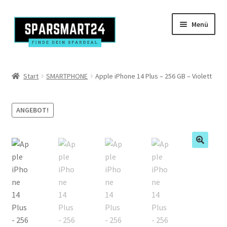
Zur
Zum
Menü
Navigation
Inhalt
springen
springen
Produkte
Start
SMARTPHONE
Apple iPhone 14 Plus – 256 GB – Violett
Kasse
ANGEBOT!
Mein Konto