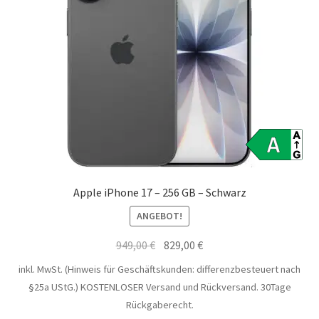
Apple iPhone 17 – 256 GB – Schwarz
ANGEBOT!
Ursprünglicher
Aktueller
949,00
€
829,00
€
Preis
Preis
inkl. MwSt. (Hinweis für Geschäftskunden: differenzbesteuert nach
war:
ist:
§25a UStG.)
KOSTENLOSER Versand und Rückversand. 30Tage
949,00 €
829,00 €.
Rückgaberecht.