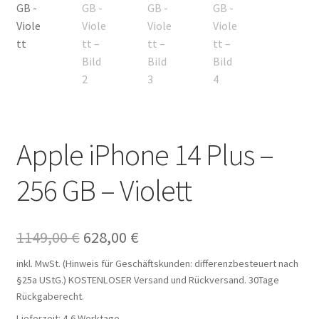
Apple iPhone 14 Plus –
256 GB – Violett
Ursprünglicher
Aktueller
1149,00
€
628,00
€
Preis
Preis
inkl. MwSt. (Hinweis für Geschäftskunden: differenzbesteuert nach
§25a UStG.)
KOSTENLOSER Versand und Rückversand. 30Tage
war:
ist:
Rückgaberecht.
1149,00 €
628,00 €.
Lieferzeit:
4-6 Werktage