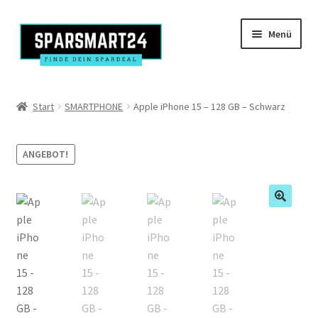
Zur
Zum
Menü
Navigation
Inhalt
springen
springen
Produkte
Start
SMARTPHONE
Apple iPhone 15 – 128 GB – Schwarz
Kasse
ANGEBOT!
Mein Konto