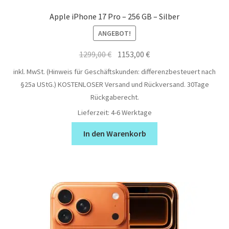
Apple iPhone 17 Pro – 256 GB – Silber
ANGEBOT!
Ursprünglicher
Aktueller
1299,00
€
1153,00
€
Preis
Preis
inkl. MwSt. (Hinweis für Geschäftskunden: differenzbesteuert nach
war:
ist:
§25a UStG.)
KOSTENLOSER Versand und Rückversand. 30Tage
1299,00 €
1153,00 €.
Rückgaberecht.
Lieferzeit:
4-6 Werktage
In den Warenkorb