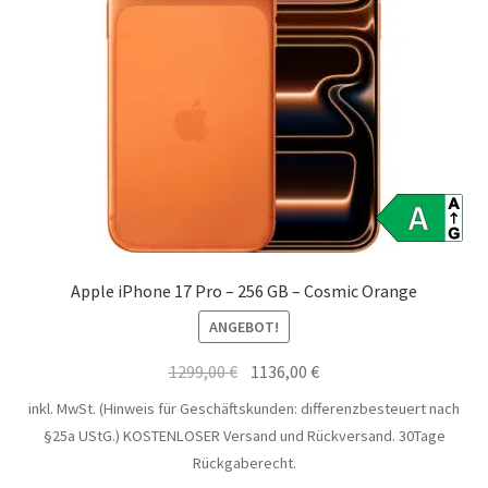
Apple iPhone 17 Pro – 256 GB – Cosmic Orange
ANGEBOT!
Ursprünglicher
Aktueller
1299,00
€
1136,00
€
Preis
Preis
inkl. MwSt. (Hinweis für Geschäftskunden: differenzbesteuert nach
war:
ist:
§25a UStG.)
KOSTENLOSER Versand und Rückversand. 30Tage
1299,00 €
1136,00 €.
Rückgaberecht.