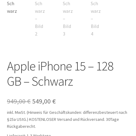
Apple iPhone 15 – 128
GB – Schwarz
Ursprünglicher
Aktueller
949,00
€
549,00
€
Preis
Preis
inkl. MwSt. (Hinweis für Geschäftskunden: differenzbesteuert nach
§25a UStG.)
KOSTENLOSER Versand und Rückversand. 30Tage
war:
ist:
Rückgaberecht.
949,00 €
549,00 €.
Lieferzeit:
1-3 Werktage