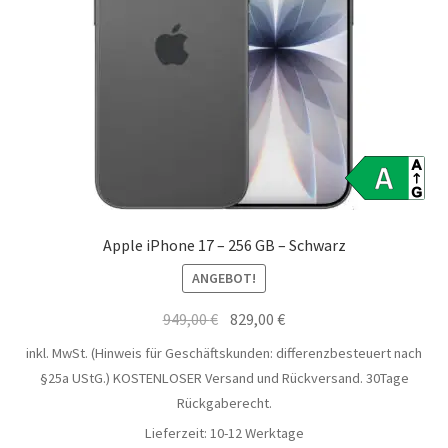
Apple iPhone 17 – 256 GB – Schwarz
ANGEBOT!
Ursprünglicher
Aktueller
949,00
€
829,00
€
Preis
Preis
inkl. MwSt. (Hinweis für Geschäftskunden: differenzbesteuert nach
war:
ist:
§25a UStG.)
KOSTENLOSER Versand und Rückversand. 30Tage
949,00 €
829,00 €.
Rückgaberecht.
Lieferzeit:
10-12 Werktage