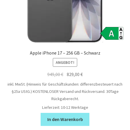
Apple iPhone 17 – 256 GB – Schwarz
ANGEBOT!
Ursprünglicher
Aktueller
949,00
€
829,00
€
Preis
Preis
inkl. MwSt. (Hinweis für Geschäftskunden: differenzbesteuert nach
war:
ist:
§25a UStG.)
KOSTENLOSER Versand und Rückversand. 30Tage
949,00 €
829,00 €.
Rückgaberecht.
Lieferzeit:
10-12 Werktage
In den Warenkorb