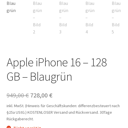
Apple iPhone 16 – 128
GB – Blaugrün
Ursprünglicher
Aktueller
949,00
€
728,00
€
Preis
Preis
inkl. MwSt. (Hinweis für Geschäftskunden: differenzbesteuert nach
§25a UStG.)
KOSTENLOSER Versand und Rückversand. 30Tage
war:
ist:
Rückgaberecht.
949,00 €
728,00 €.
Nicht vorrätig