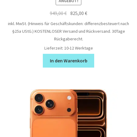
ANGEBOT!
Ursprünglicher
Aktueller
949,00
€
825,00
€
Preis
Preis
inkl. MwSt. (Hinweis für Geschäftskunden: differenzbesteuert nach
war:
ist:
§25a UStG.)
KOSTENLOSER Versand und Rückversand. 30Tage
949,00 €
825,00 €.
Rückgaberecht.
Lieferzeit:
10-12 Werktage
In den Warenkorb