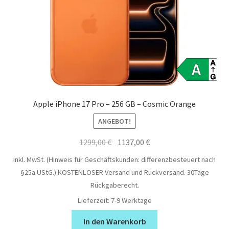
Apple iPhone 17 Pro – 256 GB – Cosmic Orange
ANGEBOT!
Ursprünglicher
Aktueller
1299,00
€
1137,00
€
Preis
Preis
inkl. MwSt. (Hinweis für Geschäftskunden: differenzbesteuert nach
war:
ist:
§25a UStG.)
KOSTENLOSER Versand und Rückversand. 30Tage
1299,00 €
1137,00 €.
Rückgaberecht.
Lieferzeit:
7-9 Werktage
In den Warenkorb