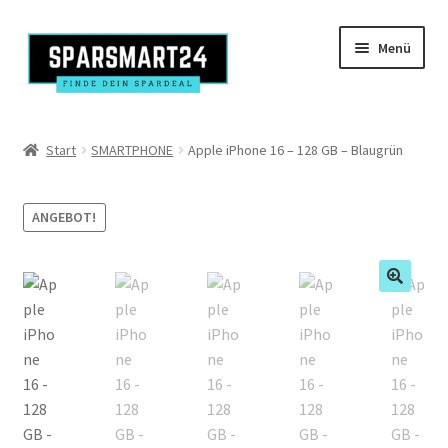
Zur
Zum
Menü
Navigation
Inhalt
springen
springen
Produkte
Start
SMARTPHONE
Apple iPhone 16 – 128 GB – Blaugrün
Kasse
ANGEBOT!
Mein Konto