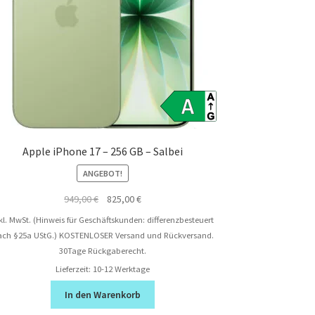
Apple iPhone 17 – 256 GB – Salbei
ANGEBOT!
Ursprünglicher
Aktueller
949,00
€
825,00
€
Preis
Preis
kl. MwSt. (Hinweis für Geschäftskunden: differenzbesteuert
war:
ist:
ach §25a UStG.)
KOSTENLOSER Versand und Rückversand.
949,00 €
825,00 €.
30Tage Rückgaberecht.
Lieferzeit:
10-12 Werktage
In den Warenkorb