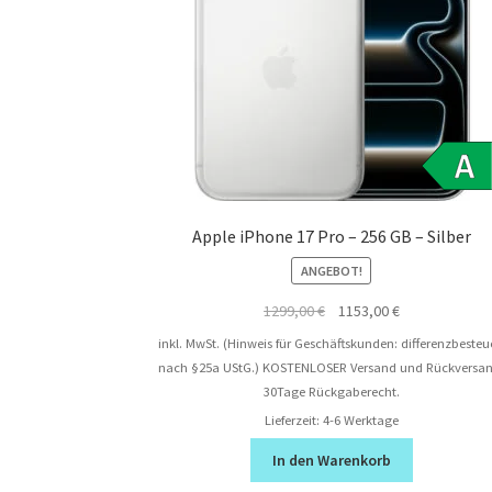
Apple iPhone 17 Pro – 256 GB – Silber
ANGEBOT!
Ursprünglicher
Aktueller
1299,00
€
1153,00
€
Preis
Preis
inkl. MwSt. (Hinweis für Geschäftskunden: differenzbesteu
war:
ist:
nach §25a UStG.)
KOSTENLOSER Versand und Rückversan
1299,00 €
1153,00 €.
30Tage Rückgaberecht.
Lieferzeit:
4-6 Werktage
In den Warenkorb