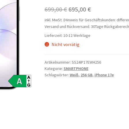
Ursprünglicher
Aktueller
699,00
€
695,00
€
Preis
Preis
inkl. MwSt. (Hinweis für Geschäftskunden: differ
Versand und Rückversand. 30Tage Rückgaberech
war:
ist:
Lieferzeit:
10-12 Werktage
699,00 €
695,00 €.
Nicht vorrätig
Artikelnummer:
SS24IP17EWH256
Kategorie:
SMARTPHONE
Schlagwörter:
Weiß
,
256 GB
,
iPhone 17e