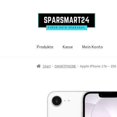
Zur
Zum
Navigation
Inhalt
springen
springen
Produkte
Kasse
Mein Konto
Start
SMARTPHONE
Apple iPhone 17e – 256