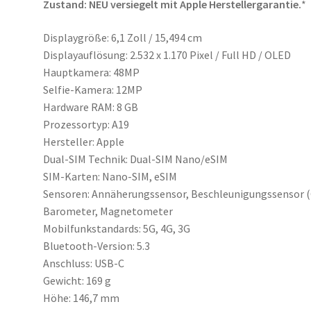
Zustand: NEU versiegelt mit Apple Herstellergarantie.
*
Displaygröße: 6,1 Zoll / 15,494 cm
Displayauflösung: 2.532 x 1.170 Pixel / Full HD / OLED
Hauptkamera: 48MP
Selfie-Kamera: 12MP
Hardware RAM: 8 GB
Prozessortyp: A19
Hersteller: Apple
Dual-SIM Technik: Dual-SIM Nano/eSIM
SIM-Karten: Nano-SIM, eSIM
Sensoren: Annäherungssensor, Beschleunigungssensor (G
Barometer, Magnetometer
Mobilfunkstandards: 5G, 4G, 3G
Bluetooth-Version: 5.3
Anschluss: USB-C
Gewicht: 169 g
Höhe: 146,7 mm