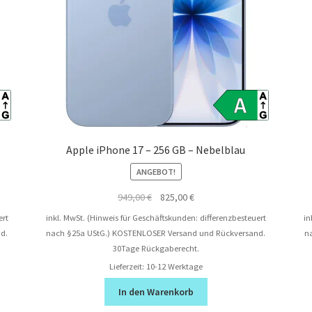
Apple iPhone 17 – 256 GB – Nebelblau
ANGEBOT!
Ursprünglicher
Aktueller
949,00
€
825,00
€
Preis
Preis
ert
inkl. MwSt. (Hinweis für Geschäftskunden: differenzbesteuert
in
war:
ist:
d.
nach §25a UStG.)
KOSTENLOSER Versand und Rückversand.
n
949,00 €
825,00 €.
30Tage Rückgaberecht.
Lieferzeit:
10-12 Werktage
In den Warenkorb