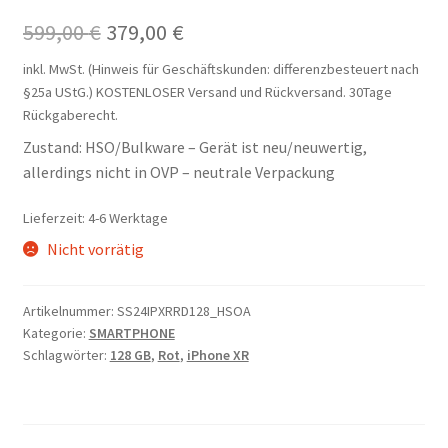
Ursprünglicher
Aktueller
599,00
€
379,00
€
Preis
Preis
inkl. MwSt. (Hinweis für Geschäftskunden: differenzbesteuert nach
§25a UStG.)
KOSTENLOSER Versand und Rückversand. 30Tage
war:
ist:
Rückgaberecht.
599,00 €
379,00 €.
Zustand: HSO/Bulkware – Gerät ist neu/neuwertig,
allerdings nicht in OVP – neutrale Verpackung
Lieferzeit:
4-6 Werktage
Nicht vorrätig
Artikelnummer:
SS24IPXRRD128_HSOA
Kategorie:
SMARTPHONE
Schlagwörter:
128 GB
,
Rot
,
iPhone XR