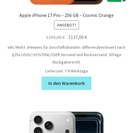
Apple iPhone 17 Pro – 256 GB – Cosmic Orange
ANGEBOT!
Ursprünglicher
Aktueller
1299,00
€
1137,00
€
Preis
Preis
inkl. MwSt. (Hinweis für Geschäftskunden: differenzbesteuert nach
war:
ist:
§25a UStG.)
KOSTENLOSER Versand und Rückversand. 30Tage
1299,00 €
1137,00 €.
Rückgaberecht.
Lieferzeit:
7-9 Werktage
In den Warenkorb