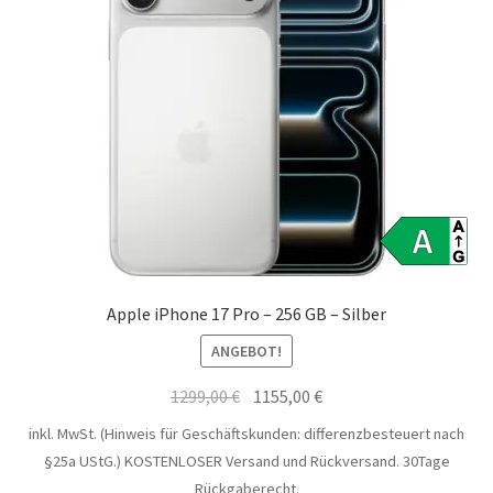
Apple iPhone 17 Pro – 256 GB – Silber
ANGEBOT!
Ursprünglicher
Aktueller
1299,00
€
1155,00
€
Preis
Preis
inkl. MwSt. (Hinweis für Geschäftskunden: differenzbesteuert nach
war:
ist:
§25a UStG.)
KOSTENLOSER Versand und Rückversand. 30Tage
1299,00 €
1155,00 €.
Rückgaberecht.